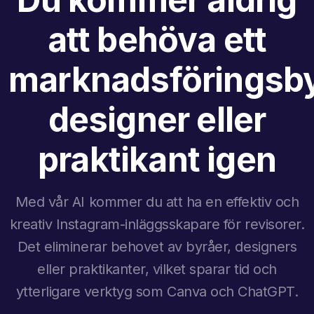
att behöva ett
marknadsföringsby
designer eller
praktikant igen
Med vår AI kommer du att ha en effektiv och
kreativ Instagram-inläggsskapare för revisorer.
Det eliminerar behovet av byråer, designers
eller praktikanter, vilket sparar tid och
ytterligare verktyg som Canva och ChatGPT.