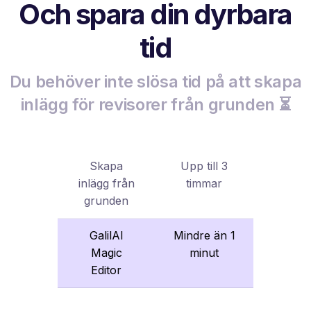
Och spara din dyrbara
tid
Du behöver inte slösa tid på att skapa
inlägg för revisorer från grunden ⏳
Skapa
Upp till 3
inlägg från
timmar
grunden
GalilAI
Mindre än 1
Magic
minut
Editor