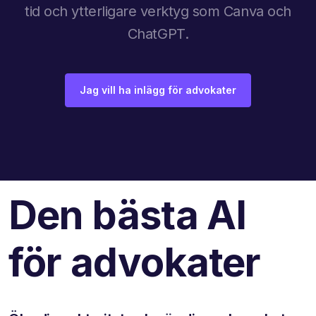
tid och ytterligare verktyg som Canva och
ChatGPT.
Jag vill ha inlägg för advokater
Den bästa AI
för advokater