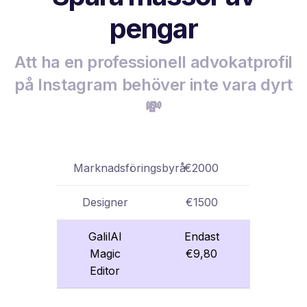
pengar
Att ha en professionell advokatprofil
på Instagram behöver inte vara dyrt
💸
Marknadsföringsbyrå
€2000
Designer
€1500
GalilAI
Endast
Magic
€9,80
Editor