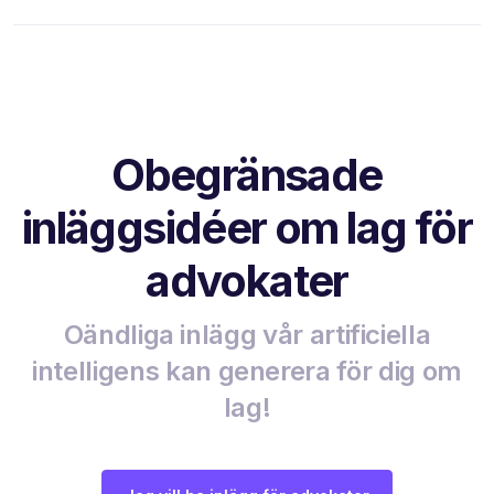
Obegränsade
inläggsidéer om lag för
advokater
Oändliga inlägg vår artificiella
intelligens kan generera för dig om
lag!