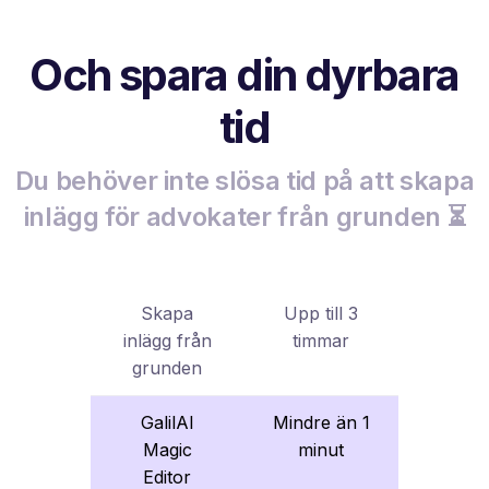
Och spara din dyrbara
tid
Du behöver inte slösa tid på att skapa
inlägg för advokater från grunden ⏳
Skapa
Upp till 3
inlägg från
timmar
grunden
GalilAI
Mindre än 1
Magic
minut
Editor