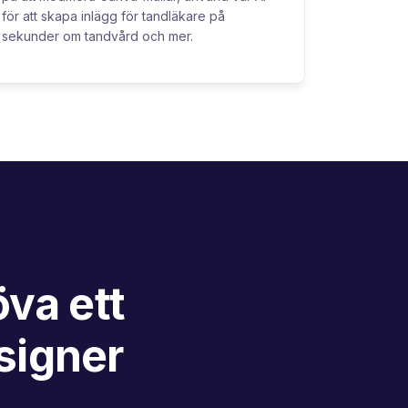
för att skapa inlägg för tandläkare på
sekunder om tandvård och mer.
va ett
signer
n