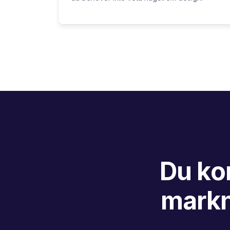
Du ko
markn