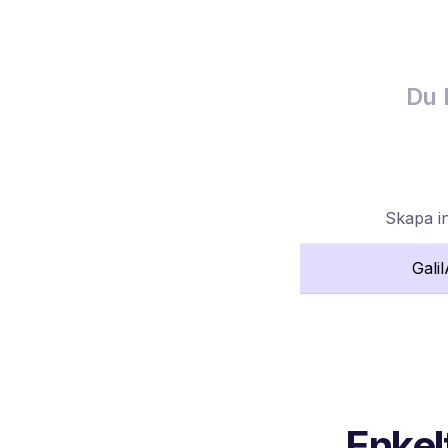
Du 
Skapa i
Gali
Enkel