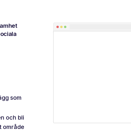
ksamhet
sociala
lägg som
n och bli
tt område