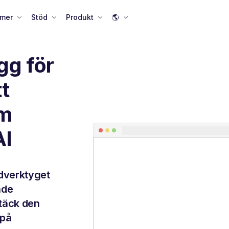
 mer
Stöd
Produkt
🌎
gg för
t
am
AI
dverktyget
nde
täck den
 på