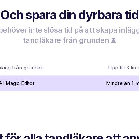
Och spara din dyrbara tid
behöver inte slösa tid på att skapa inlägg
tandläkare från grunden ⏳
nlägg från grunden
Upp till 3 ti
lAI Magic Editor
Mindre än 1 m
t för alla tandläkare att a