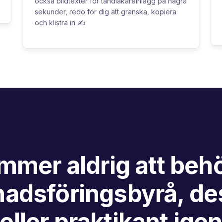
också bildtexter för tandläkareinlägg på några
sekunder, redo för dig att granska, kopiera
och klistra in ✍️
mmer aldrig att behö
adsföringsbyrå, de
eller praktikant ige