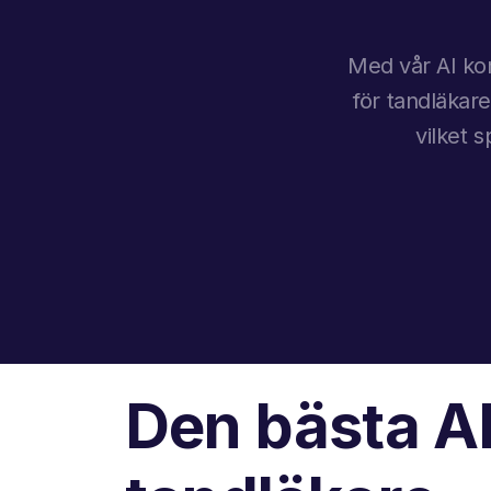
Med vår AI kom
för tandläkare
vilket 
Den bästa AI