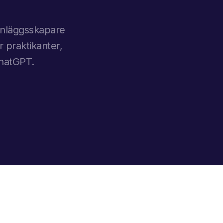
-inläggsskapare
r praktikanter,
ChatGPT.