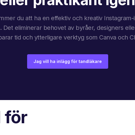
mer du att ha en effektiv och kreativ Instagram
. Det eliminerar behovet av byråer, designers elle
sparar tid och ytterligare verktyg som Canva och 
Jag vill ha inlägg för tandläkare
 för