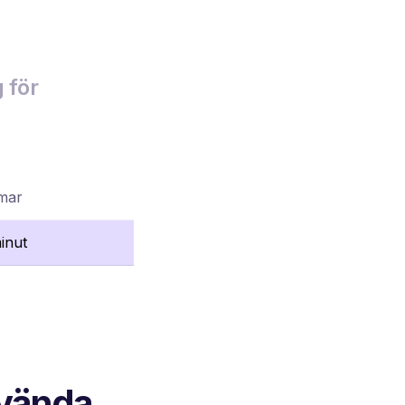
 för
mmar
inut
nvända