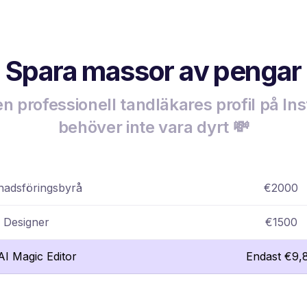
Spara massor av pengar
en professionell tandläkares profil på I
behöver inte vara dyrt 💸
adsföringsbyrå
€2000
Designer
€1500
lAI Magic Editor
Endast €9,