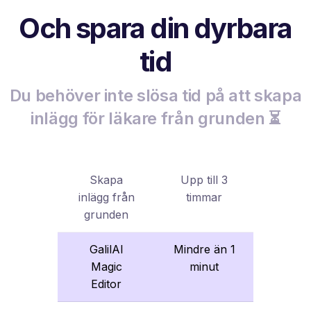
Och spara din dyrbara
tid
Du behöver inte slösa tid på att skapa
inlägg för läkare från grunden ⏳
Skapa
Upp till 3
inlägg från
timmar
grunden
GalilAI
Mindre än 1
Magic
minut
Editor