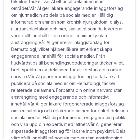
tekniker täcker vår AI ett antal delämnen inom
området.Vår AI ger läkare engagerande inläggsförslag
om njurmedicin att dela på sociala medier. Håll dig
informerad om ämnen som kronisk njursjukdom, dialys,
njurtransplantation och mer, samtidigt som du levererar
värdefullt innehåll till din online-community utan
ansträngning.Vår AI genererar inläggsförslag för
Dermatologi, vilket hjälper läkare att enkelt skapa
engagerande innehåll för sociala medier. Från
hudvårdstips till behandlingsuppdateringar täcker vi ett
brett spektrum av delämnen för att förstärka din online-
närvaro.Vår AI genererar inläggsförslag för läkare att
publicera på sociala medier om Hematologi, täcker
relaterade delämnen. Förbättra din online närvaro utan
ansträngning med engagerande och informativt
innehåll.Vår AI ger läkare förgenererade inläggsförslag
om reumatologi och relaterade ämnen för enkel delning i
sociala medier. Håll dig informerad, engagera din publik
och visa upp din expertis med lätthet.Vår AI genererar
anpassade inläggsförslag för läkare inom psykiatri. Dela
värdefullt innehåll på sociala medier utan ansträngning,