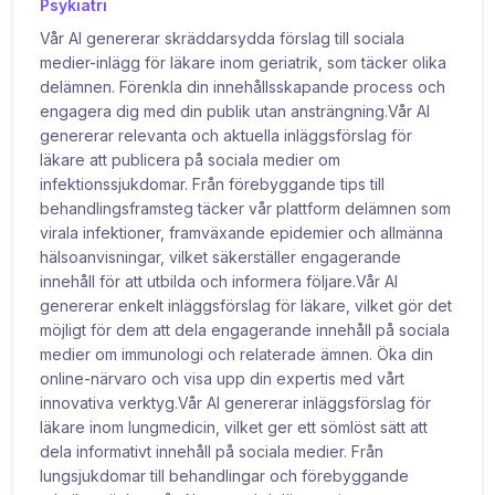
Psykiatri
Vår AI genererar skräddarsydda förslag till sociala
medier-inlägg för läkare inom geriatrik, som täcker olika
delämnen. Förenkla din innehållsskapande process och
engagera dig med din publik utan ansträngning.Vår AI
genererar relevanta och aktuella inläggsförslag för
läkare att publicera på sociala medier om
infektionssjukdomar. Från förebyggande tips till
behandlingsframsteg täcker vår plattform delämnen som
virala infektioner, framväxande epidemier och allmänna
hälsoanvisningar, vilket säkerställer engagerande
innehåll för att utbilda och informera följare.Vår AI
genererar enkelt inläggsförslag för läkare, vilket gör det
möjligt för dem att dela engagerande innehåll på sociala
medier om immunologi och relaterade ämnen. Öka din
online-närvaro och visa upp din expertis med vårt
innovativa verktyg.Vår AI genererar inläggsförslag för
läkare inom lungmedicin, vilket ger ett sömlöst sätt att
dela informativt innehåll på sociala medier. Från
lungsjukdomar till behandlingar och förebyggande