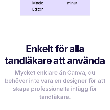
Magic
minut
Editor
Enkelt för alla
tandläkare att använda
Mycket enklare än Canva, du
behöver inte vara en designer för att
skapa professionella inlägg för
tandläkare.