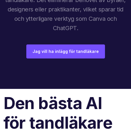
designers eller praktikanter, vilket sparar tid
och ytterligare verktyg som Canva och
ChatGPT.
Jag vill ha inlägg för tandläkare
Den bästa AI
för tandläkare