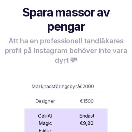
Spara massor av
pengar
Att ha en professionell tandläkares
profil på Instagram behöver inte vara
dyrt 💸
Marknadsföringsbyrå
€2000
Designer
€1500
GalilAI
Endast
Magic
€9,80
Editor