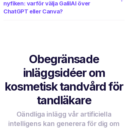
nyfiken: varför välja GalilAI över
ChatGPT eller Canva?
Obegränsade
inläggsidéer om
kosmetisk tandvård för
tandläkare
Oändliga inlägg vår artificiella
intelligens kan generera för dig om