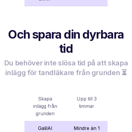
Och spara din dyrbara
tid
Du behöver inte slösa tid på att skapa
inlägg för tandläkare från grunden ⏳
Skapa
Upp till 3
inlägg från
timmar
grunden
GalilAI
Mindre än 1