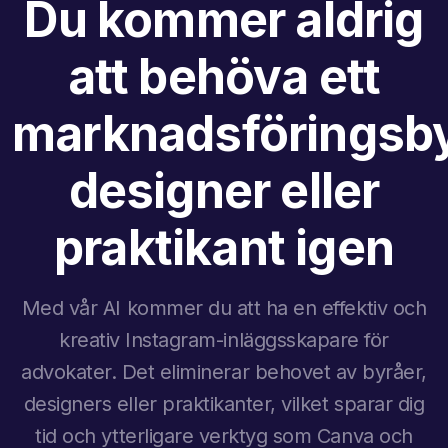
Du kommer aldrig
att behöva ett
marknadsföringsby
designer eller
praktikant igen
Med vår AI kommer du att ha en effektiv och
kreativ Instagram-inläggsskapare för
advokater. Det eliminerar behovet av byråer,
designers eller praktikanter, vilket sparar dig
tid och ytterligare verktyg som Canva och