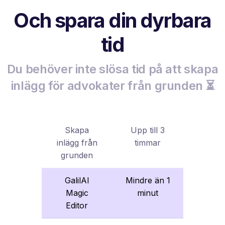
Och spara din dyrbara
tid
Du behöver inte slösa tid på att skapa
inlägg för advokater från grunden ⏳
Skapa
Upp till 3
inlägg från
timmar
grunden
GalilAI
Mindre än 1
Magic
minut
Editor