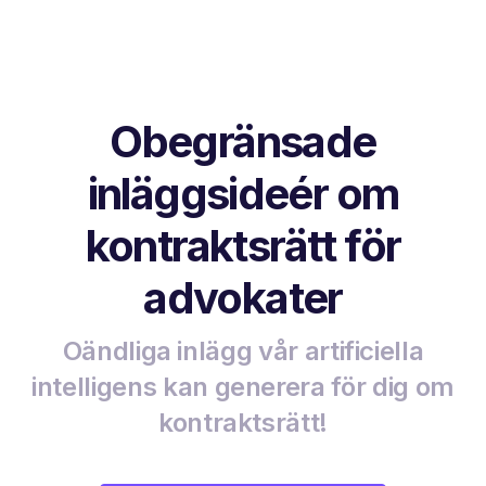
Obegränsade
inläggsideér om
kontraktsrätt för
advokater
Oändliga inlägg vår artificiella
intelligens kan generera för dig om
kontraktsrätt!