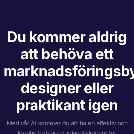
Du kommer aldrig
att behöva ett
marknadsföringsby
designer eller
praktikant igen
Med vår AI kommer du att ha en effektiv och
kreativ Instagram-inläggsskapare för