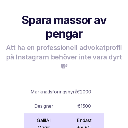
Spara massor av
pengar
Att ha en professionell advokatprofil
på Instagram behöver inte vara dyrt
💸
Marknadsföringsbyrå
€2000
Designer
€1500
GalilAI
Endast
Magic
€9,80