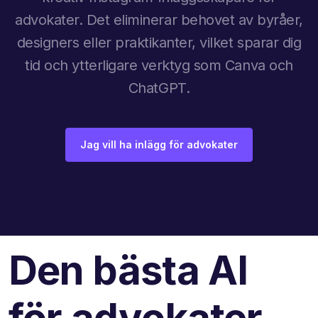
advokater. Det eliminerar behovet av byråer,
designers eller praktikanter, vilket sparar dig
tid och ytterligare verktyg som Canva och
ChatGPT.
Jag vill ha inlägg för advokater
Den bästa AI
för advokater