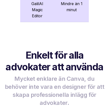
GalilAI
Mindre än 1
Magic
minut
Editor
Enkelt för alla
advokater att använda
Mycket enklare än Canva, du
behöver inte vara en designer för att
skapa professionella inlägg för
advokater.