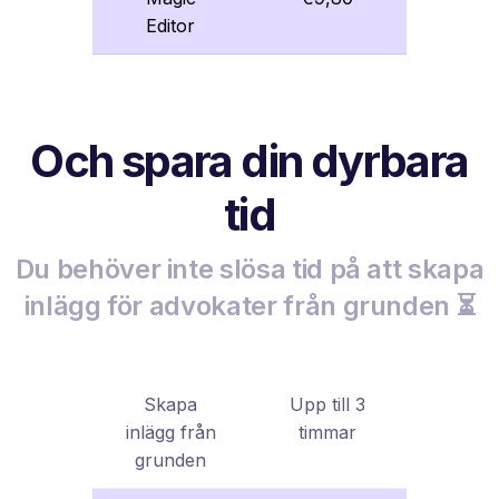
Editor
Och spara din dyrbara
tid
Du behöver inte slösa tid på att skapa
inlägg för advokater från grunden ⏳
Skapa
Upp till 3
inlägg från
timmar
grunden