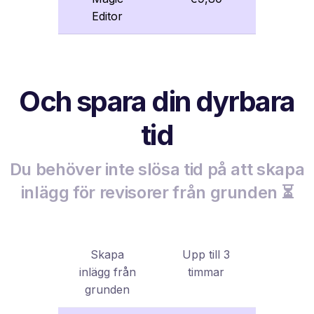
Editor
Och spara din dyrbara
tid
Du behöver inte slösa tid på att skapa
inlägg för revisorer från grunden ⏳
Skapa
Upp till 3
inlägg från
timmar
grunden