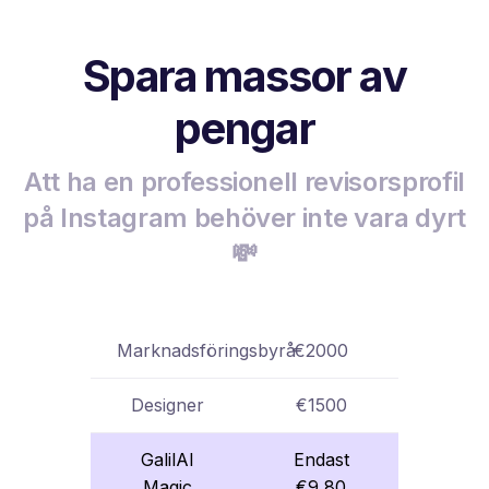
Spara massor av
pengar
Att ha en professionell revisorsprofil
på Instagram behöver inte vara dyrt
💸
Marknadsföringsbyrå
€2000
Designer
€1500
GalilAI
Endast
Magic
€9,80