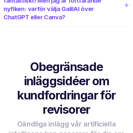
fantastiskt! Men jag är fortfarande
nyfiken: varför välja GalilAI över
ChatGPT eller Canva?
Obegränsade
inläggsidéer om
kundfordringar för
revisorer
Oändliga inlägg vår artificiella