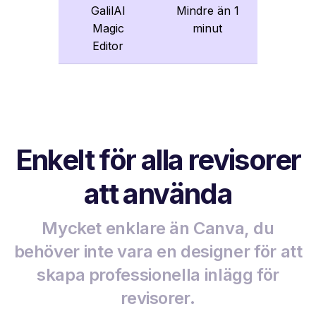
GalilAI
Mindre än 1
Magic
minut
Editor
Enkelt för alla revisorer
att använda
Mycket enklare än Canva, du
behöver inte vara en designer för att
skapa professionella inlägg för
revisorer.