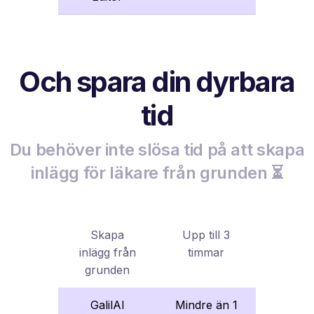
Och spara din dyrbara
tid
Du behöver inte slösa tid på att skapa
inlägg för läkare från grunden ⏳
Skapa
Upp till 3
inlägg från
timmar
grunden
GalilAI
Mindre än 1