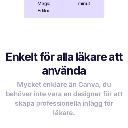
Magic
minut
Editor
Enkelt för alla läkare att
använda
Mycket enklare än Canva, du
behöver inte vara en designer för att
skapa professionella inlägg för
läkare.