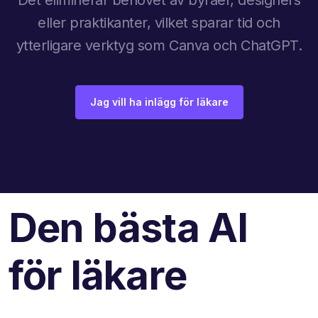
eller praktikanter, vilket sparar tid och
ytterligare verktyg som Canva och ChatGPT.
Jag vill ha inlägg för läkare
Den bästa AI
för läkare