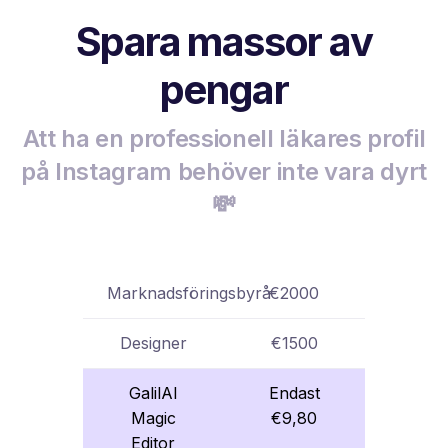
Spara massor av
pengar
Att ha en professionell läkares profil
på Instagram behöver inte vara dyrt
💸
Marknadsföringsbyrå
€2000
Designer
€1500
GalilAI
Endast
Magic
€9,80
Editor