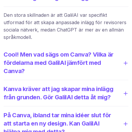
Den stora skillnaden är att GalilAI var specifikt
utformad för att skapa anpassade inlägg för revisorers
sociala nätverk, medan ChatGPT är mer av en allmän
språkmodell.
Cool! Men vad sägs om Canva? Vilka är
fördelarna med GalilAI jämfört med
Canva?
Kanva kräver att jag skapar mina inlägg
från grunden. Gör GalilAI detta åt mig?
På Canva, ibland tar mina idéer slut för
att starta en ny design. Kan GalilAI
hjälpa mig med detta?