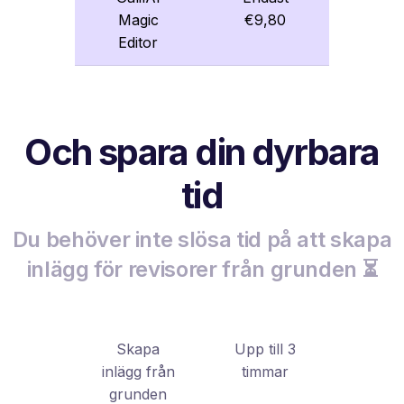
Magic
€9,80
Editor
Och spara din dyrbara
tid
Du behöver inte slösa tid på att skapa
inlägg för revisorer från grunden ⏳
Skapa
Upp till 3
inlägg från
timmar
grunden