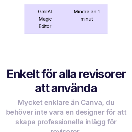
GalilAI
Mindre än 1
Magic
minut
Editor
Enkelt för alla revisorer
att använda
Mycket enklare än Canva, du
behöver inte vara en designer för att
skapa professionella inlägg för
revisorer.