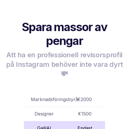
Spara massor av
pengar
Att ha en professionell revisorsprofil
på Instagram behöver inte vara dyrt
💸
Marknadsföringsbyrå
€2000
Designer
€1500
GalilAI
Endast