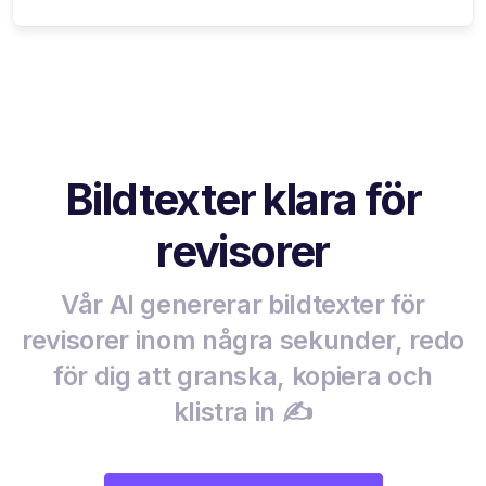
Bildtexter klara för
revisorer
Vår AI genererar bildtexter för
revisorer inom några sekunder, redo
för dig att granska, kopiera och
klistra in ✍️