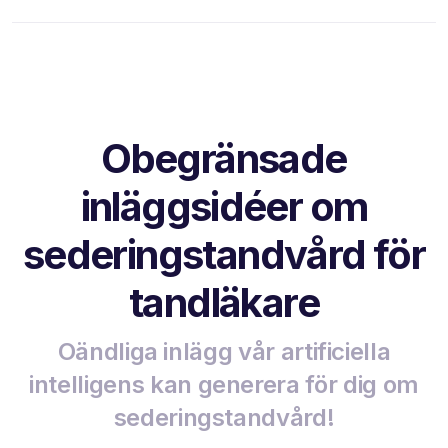
Obegränsade
inläggsidéer om
sederingstandvård för
tandläkare
Oändliga inlägg vår artificiella
intelligens kan generera för dig om
sederingstandvård!