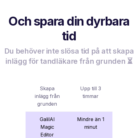
Och spara din dyrbara
tid
Du behöver inte slösa tid på att skapa
inlägg för tandläkare från grunden ⏳
Skapa
Upp till 3
inlägg från
timmar
grunden
GalilAI
Mindre än 1
Magic
minut
Editor