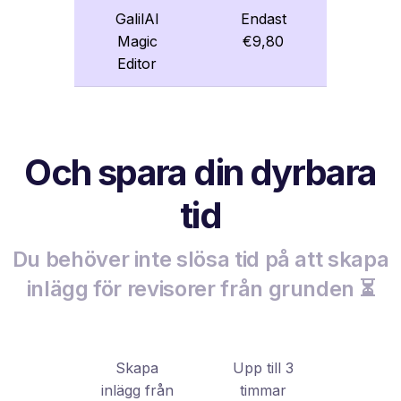
GalilAI
Endast
Magic
€9,80
Editor
Och spara din dyrbara
tid
Du behöver inte slösa tid på att skapa
inlägg för revisorer från grunden ⏳
Skapa
Upp till 3
inlägg från
timmar