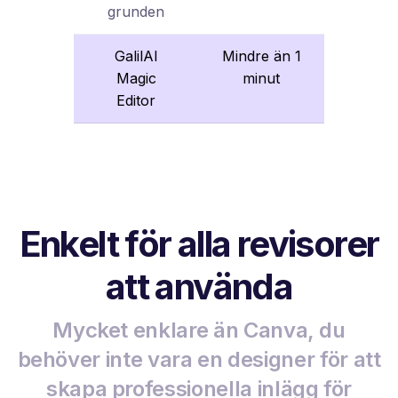
grunden
GalilAI
Mindre än 1
Magic
minut
Editor
Enkelt för alla revisorer
att använda
Mycket enklare än Canva, du
behöver inte vara en designer för att
skapa professionella inlägg för