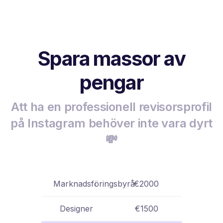
Spara massor av
pengar
Att ha en professionell revisorsprofil
på Instagram behöver inte vara dyrt
💸
Marknadsföringsbyrå
€2000
Designer
€1500