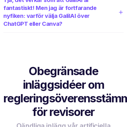
fantastiskt! Men jag är fortfarande
nyfiken: varför välja GalilAI över
ChatGPT eller Canva?
Obegränsade
inläggsidéer om
regleringsöverensstäm
för revisorer
Oändliga inlägg vår artificiella