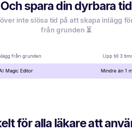
Och spara din dyrbara tid
ver inte slösa tid på att skapa inlägg fö
från grunden ⏳
nlägg från grunden
Upp till 3 ti
lAI Magic Editor
Mindre än 1 m
elt för alla läkare att anv