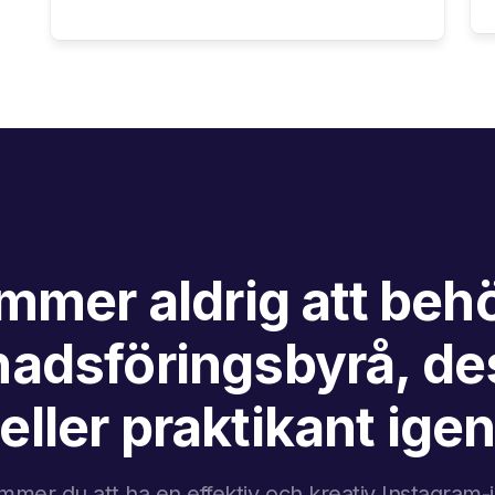
mmer aldrig att behö
adsföringsbyrå, de
eller praktikant ige
mer du att ha en effektiv och kreativ Instagram