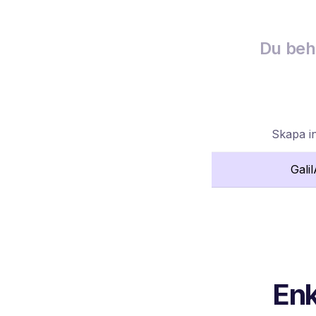
Du behö
Skapa i
Gali
Enk