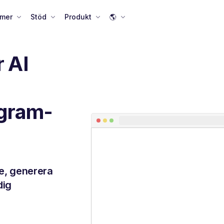
 mer
Stöd
Produkt
🌎
 AI
agram-
re, generera
dig