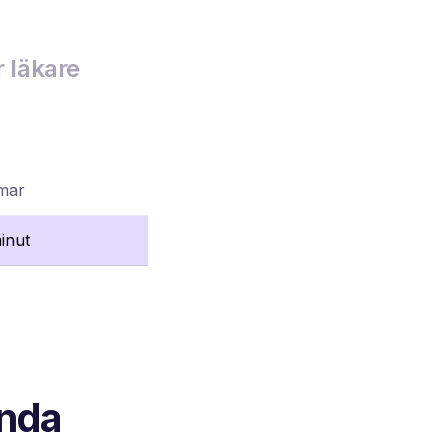
r läkare
mmar
inut
ända