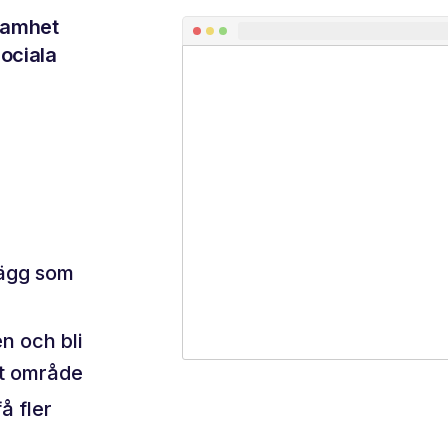
ksamhet
sociala
lägg som
n och bli
tt område
å fler