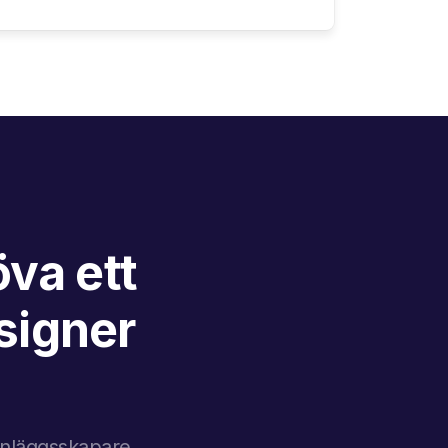
va ett
signer
n
-inläggsskapare