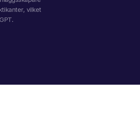
tikanter, vilket
tGPT.