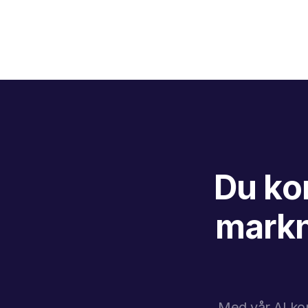
Du ko
markn
Med vår AI kom