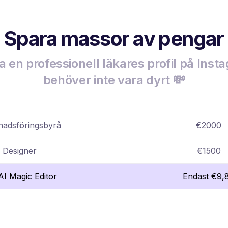
Spara massor av pengar
a en professionell läkares profil på Ins
behöver inte vara dyrt 💸
adsföringsbyrå
€2000
Designer
€1500
lAI Magic Editor
Endast €9,