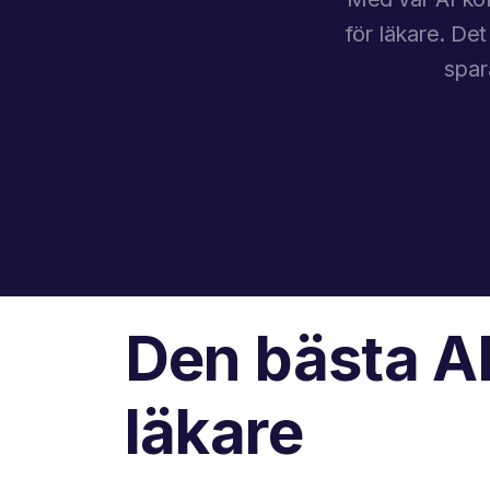
för läkare. Det
spar
Den bästa AI
läkare