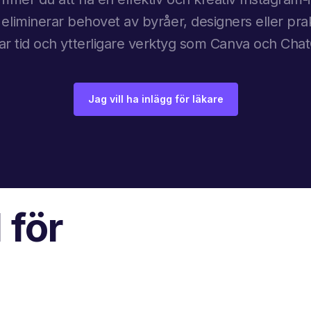
 eliminerar behovet av byråer, designers eller prak
ar tid och ytterligare verktyg som Canva och Cha
Jag vill ha inlägg för läkare
 för