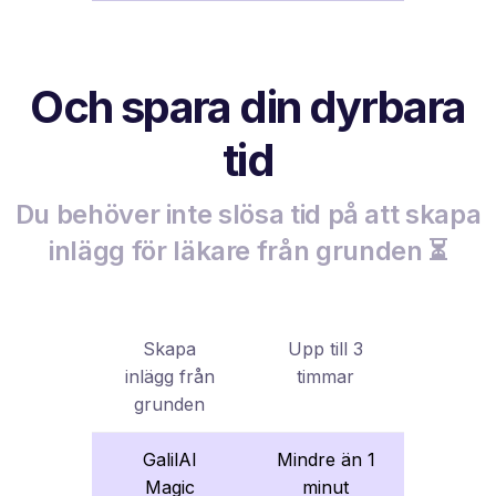
Och spara din dyrbara
tid
Du behöver inte slösa tid på att skapa
inlägg för läkare från grunden ⏳
Skapa
Upp till 3
inlägg från
timmar
grunden
GalilAI
Mindre än 1
Magic
minut