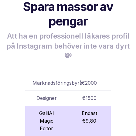
Spara massor av
pengar
Att ha en professionell läkares profil
på Instagram behöver inte vara dyrt
💸
Marknadsföringsbyrå
€2000
Designer
€1500
GalilAI
Endast
Magic
€9,80
Editor