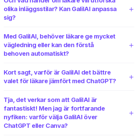
Och vad händer om läkare vill utforska
olika inläggsstilar? Kan GalilAI anpassa
sig?
Med GalilAI, behöver läkare ge mycket
vägledning eller kan den förstå
behoven automatiskt?
Kort sagt, varför är GalilAI det bättre
valet för läkare jämfört med ChatGPT?
Tja, det verkar som att GalilAI är
fantastiskt! Men jag är fortfarande
nyfiken: varför välja GalilAI över
ChatGPT eller Canva?