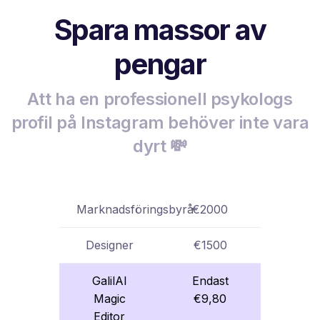
Spara massor av
pengar
Att ha en professionell psykologs
profil på Instagram behöver inte vara
dyrt 💸
Marknadsföringsbyrå
€2000
Designer
€1500
GalilAI
Endast
Magic
€9,80
Editor