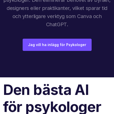
designers eller praktikanter, vilket sparar tid
och ytterligare verktyg som Canva och
ChatGPT.
Jag vill ha inlägg för Psykologer
Den bästa AI
för psykologer