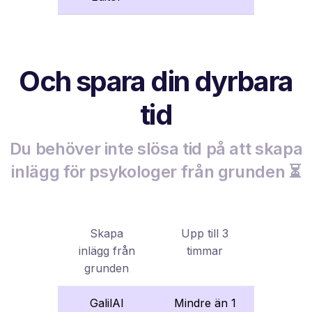
Och spara din dyrbara
tid
Du behöver inte slösa tid på att skapa
inlägg för psykologer från grunden ⏳
Skapa
Upp till 3
inlägg från
timmar
grunden
GalilAI
Mindre än 1