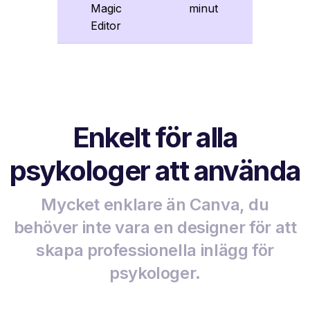
Magic
minut
Editor
Enkelt för alla
psykologer att använda
Mycket enklare än Canva, du
behöver inte vara en designer för att
skapa professionella inlägg för
psykologer.