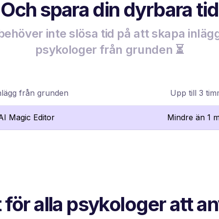
Och spara din dyrbara tid
behöver inte slösa tid på att skapa inlägg
psykologer från grunden ⏳
nlägg från grunden
Upp till 3 ti
lAI Magic Editor
Mindre än 1 m
 för alla psykologer att 