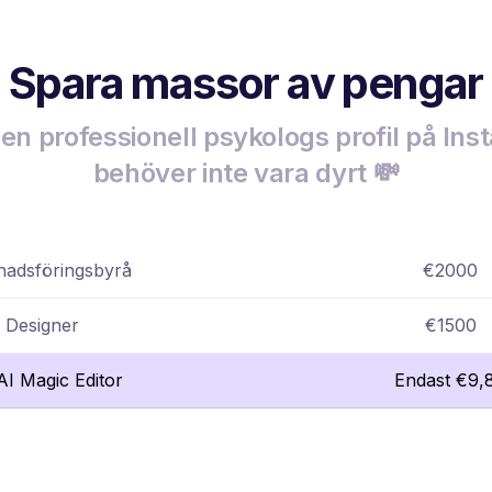
Spara massor av pengar
 en professionell psykologs profil på In
behöver inte vara dyrt 💸
adsföringsbyrå
€2000
Designer
€1500
lAI Magic Editor
Endast €9,