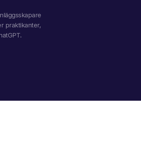
-inläggsskapare
r praktikanter,
ChatGPT.