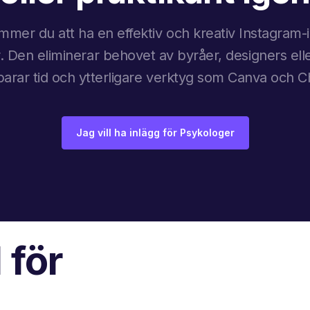
mer du att ha en effektiv och kreativ Instagram
. Den eliminerar behovet av byråer, designers elle
sparar tid och ytterligare verktyg som Canva och 
Jag vill ha inlägg för Psykologer
 för