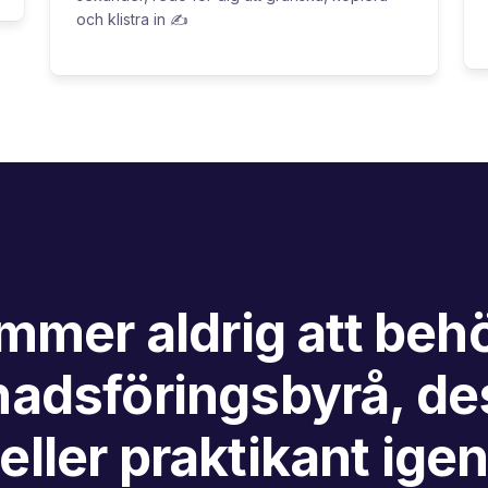
och klistra in ✍️
mmer aldrig att behö
adsföringsbyrå, de
eller praktikant ige