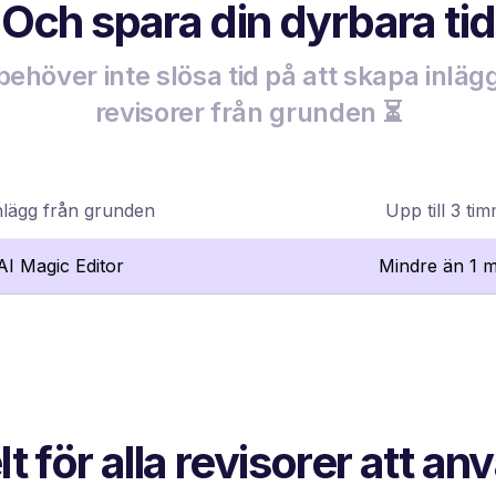
Och spara din dyrbara tid
behöver inte slösa tid på att skapa inlägg
revisorer från grunden ⏳
nlägg från grunden
Upp till 3 ti
lAI Magic Editor
Mindre än 1 m
t för alla revisorer att a