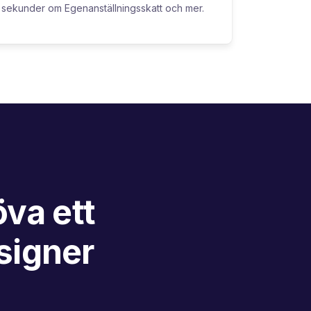
sekunder om Egenanställningsskatt och mer.
va ett
signer
n