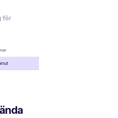
 för
mmar
inut
nvända