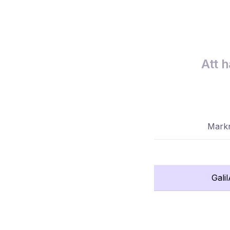
Att h
Markn
Gali