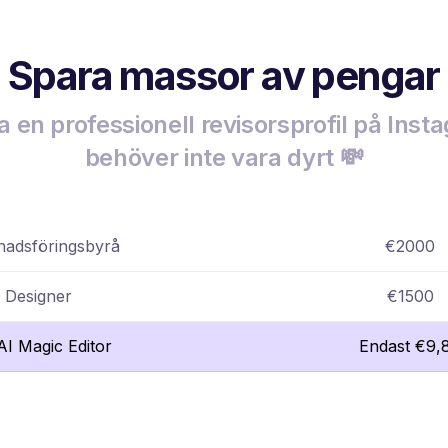
Spara massor av pengar
a en professionell revisorsprofil på Ins
behöver inte vara dyrt 💸
adsföringsbyrå
€2000
Designer
€1500
lAI Magic Editor
Endast €9,