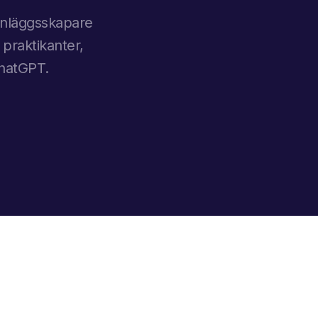
-inläggsskapare
 praktikanter,
ChatGPT.