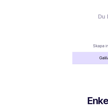
Du 
Skapa i
Gali
Enkel