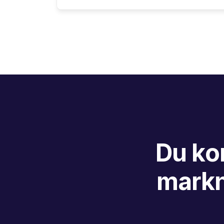
Du ko
markn