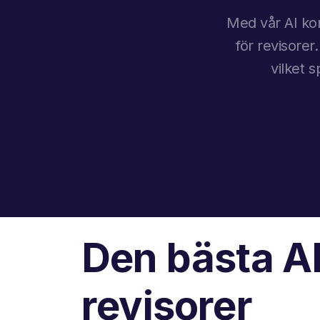
Med vår AI kom
för revisorer
vilket 
Den bästa AI
revisorer