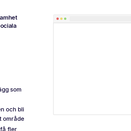
ksamhet
sociala
lägg som
n och bli
tt område
få fler