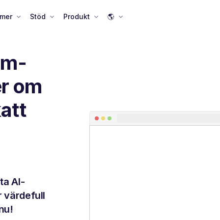
 mer
Stöd
Produkt
🌎
am-
er om
att
ta AI-
r värdefull
nu!