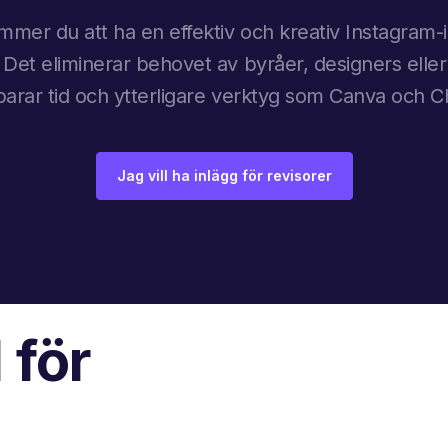
mer du att ha en effektiv och kreativ Instagram
. Det eliminerar behovet av byråer, designers eller
sparar tid och ytterligare verktyg som Canva och 
Jag vill ha inlägg för revisorer
 för