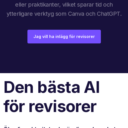
eller praktikanter, vilket sparar tid och
ytterligare verktyg som Canva och ChatGPT.
Jag vill ha inlägg för revisorer
Den bästa AI
för revisorer