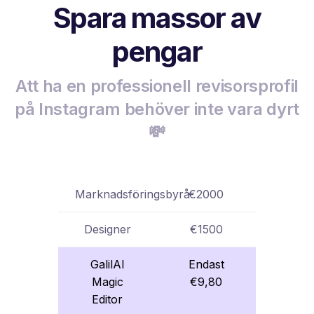
Spara massor av
pengar
Att ha en professionell revisorsprofil
på Instagram behöver inte vara dyrt
💸
Marknadsföringsbyrå
€2000
Designer
€1500
GalilAI
Endast
Magic
€9,80
Editor