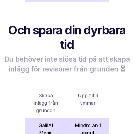
Och spara din dyrbara
tid
Du behöver inte slösa tid på att skapa
inlägg för revisorer från grunden ⏳
Skapa
Upp till 3
inlägg från
timmar
grunden
GalilAI
Mindre än 1
Magic
minut