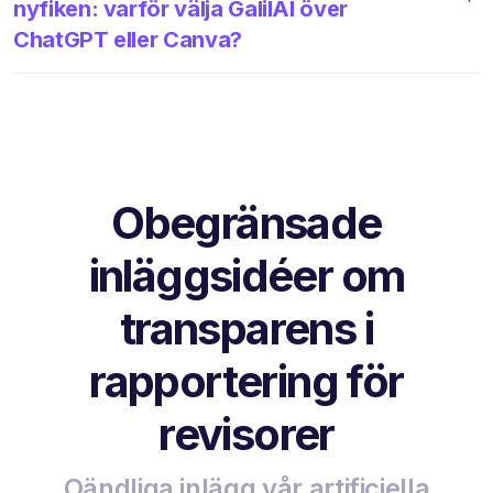
nyfiken: varför välja GalilAI över
ChatGPT eller Canva?
Obegränsade
inläggsidéer om
transparens i
rapportering för
revisorer
Oändliga inlägg vår artificiella