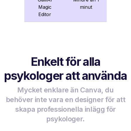
Magic
minut
Editor
Enkelt för alla
psykologer att använda
Mycket enklare än Canva, du
behöver inte vara en designer för att
skapa professionella inlägg för
psykologer.