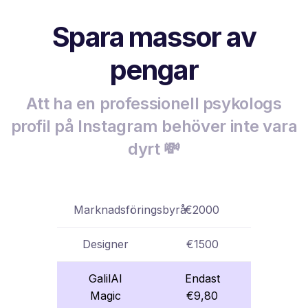
Spara massor av
pengar
Att ha en professionell psykologs
profil på Instagram behöver inte vara
dyrt 💸
Marknadsföringsbyrå
€2000
Designer
€1500
GalilAI
Endast
Magic
€9,80