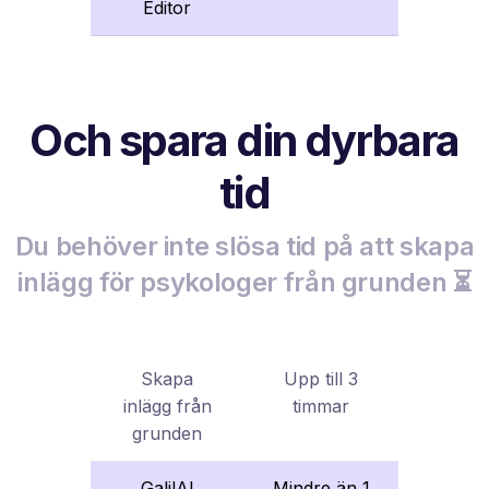
Editor
Och spara din dyrbara
tid
Du behöver inte slösa tid på att skapa
inlägg för psykologer från grunden ⏳
Skapa
Upp till 3
inlägg från
timmar
grunden
GalilAI
Mindre än 1