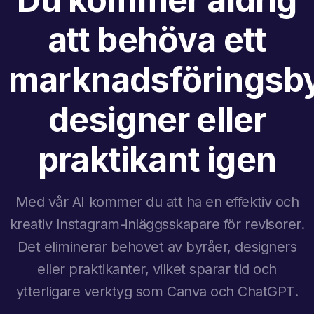
att behöva ett
marknadsföringsby
designer eller
praktikant igen
Med vår AI kommer du att ha en effektiv och
kreativ Instagram-inläggsskapare för revisorer.
Det eliminerar behovet av byråer, designers
eller praktikanter, vilket sparar tid och
ytterligare verktyg som Canva och ChatGPT.