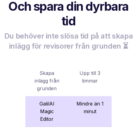
Och spara din dyrbara
tid
Du behöver inte slösa tid på att skapa
inlägg för revisorer från grunden ⏳
Skapa
Upp till 3
inlägg från
timmar
grunden
GalilAI
Mindre än 1
Magic
minut
Editor