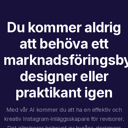
Du kommer aldrig
att behöva ett
marknadsföringsby
designer eller
praktikant igen
Med vår AI kommer du att ha en effektiv och
kreativ Instagram-inläggsskapare för revisorer.
Det eliminerar behovet av byråer, designers