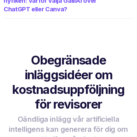
nyfiken: varför välja GalilAI över
ChatGPT eller Canva?
Obegränsade
inläggsidéer om
kostnadsuppföljning
för revisorer
Oändliga inlägg vår artificiella
intelligens kan generera för dig om