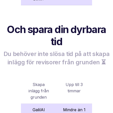
Och spara din dyrbara
tid
Du behöver inte slösa tid på att skapa
inlägg för revisorer från grunden ⏳
Skapa
Upp till 3
inlägg från
timmar
grunden
GalilAI
Mindre än 1