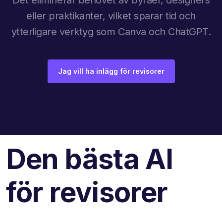
eller praktikanter, vilket sparar tid och
ytterligare verktyg som Canva och ChatGPT.
Jag vill ha inlägg för revisorer
Den bästa AI
för revisorer