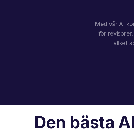
Med vår AI kom
för revisorer
vilket 
Den bästa AI