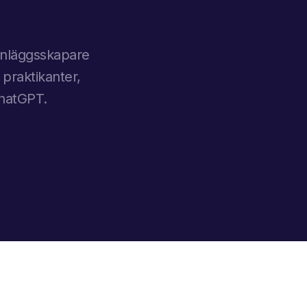
n
-inläggsskapare
 praktikanter,
ChatGPT.