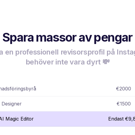
Spara massor av pengar
a en professionell revisorsprofil på Ins
behöver inte vara dyrt 💸
adsföringsbyrå
€2000
Designer
€1500
lAI Magic Editor
Endast €9,