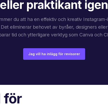
eller praktikant ige
mer du att ha en effektiv och kreativ Instagram
. Det eliminerar behovet av byråer, designers eller
sparar tid och ytterligare verktyg som Canva och 
Jag vill ha inlägg för revisorer
 för