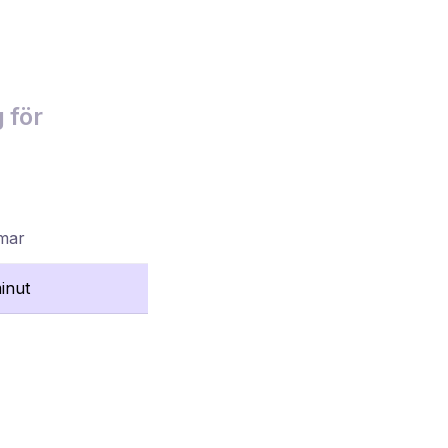
 för
mmar
inut