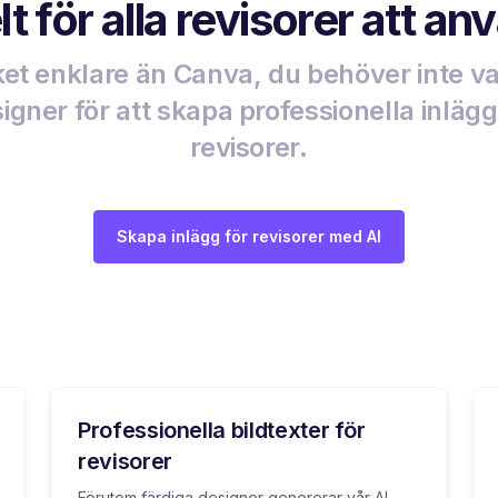
t för alla revisorer att a
t enklare än Canva, du behöver inte v
igner för att skapa professionella inlägg
revisorer.
Skapa inlägg för revisorer med AI
Professionella bildtexter för
revisorer
Förutom färdiga designer genererar vår AI