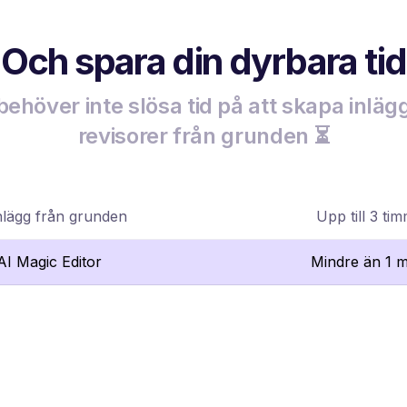
Och spara din dyrbara tid
behöver inte slösa tid på att skapa inlägg
revisorer från grunden ⏳
nlägg från grunden
Upp till 3 ti
lAI Magic Editor
Mindre än 1 m