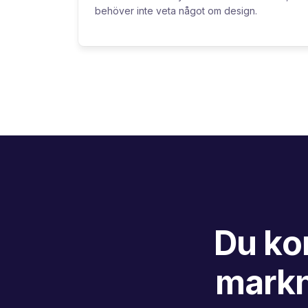
behöver inte veta något om design.
Du ko
markn