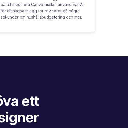
på att modifiera Canva-mallar, använd vår AI
för att skapa inlägg för revisorer på några
sekunder om hushållsbudgetering och mer.
va ett
signer