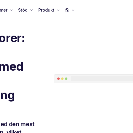
 mer
Stöd
Produkt
🌎
orer:
 med
ing
med den mest
, vilket