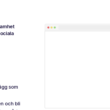
ksamhet
sociala
lägg som
n och bli