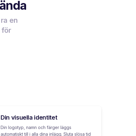
nvända
ara en
 för
Din visuella identitet
Din logotyp, namn och färger läggs
automatiskt till i alla dina inlägg. Sluta slösa tid