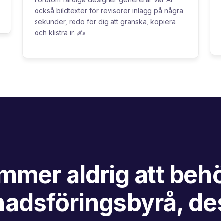
också bildtexter för revisorer inlägg på några
sekunder, redo för dig att granska, kopiera
och klistra in ✍️
mmer aldrig att behö
adsföringsbyrå, de