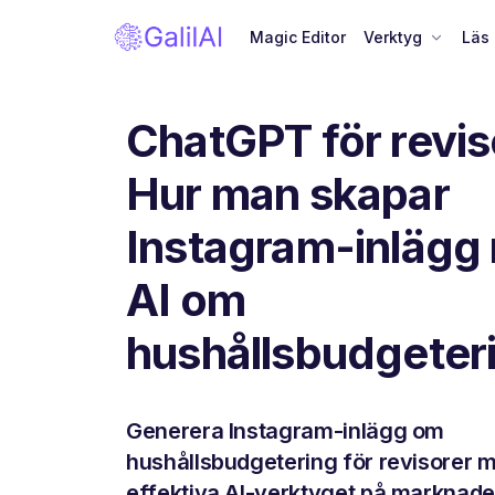
Magic Editor
Verktyg
Läs
ChatGPT för revis
Hur man skapar
Instagram-inlägg
AI om
hushållsbudgeter
Generera Instagram-inlägg om
hushållsbudgetering för revisorer 
effektiva AI-verktyget på marknaden