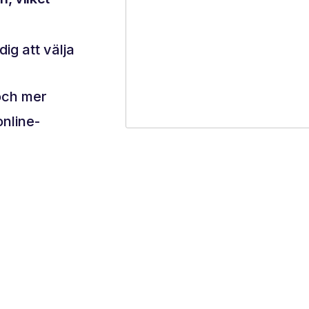
ig att välja
och mer
online-