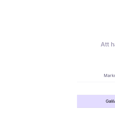
Att h
Markn
Gali