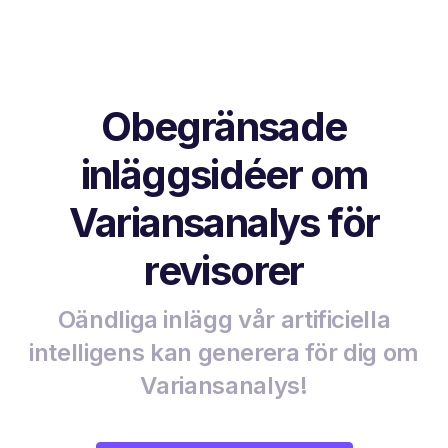
Obegränsade
inläggsidéer om
Variansanalys för
revisorer
Oändliga inlägg vår artificiella
intelligens kan generera för dig om
Variansanalys!