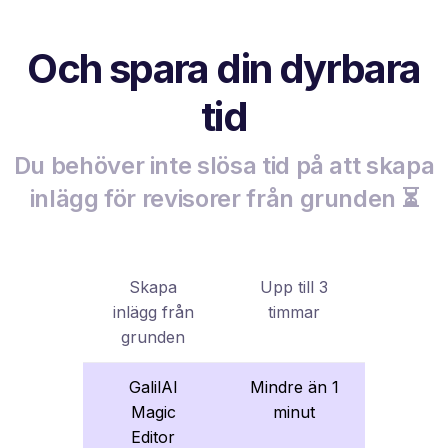
Och spara din dyrbara
tid
Du behöver inte slösa tid på att skapa
inlägg för revisorer från grunden ⏳
Skapa
Upp till 3
inlägg från
timmar
grunden
GalilAI
Mindre än 1
Magic
minut
Editor