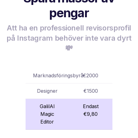
pengar
Att ha en professionell revisorsprofil
på Instagram behöver inte vara dyrt
💸
Marknadsföringsbyrå
€2000
Designer
€1500
GalilAI
Endast
Magic
€9,80
Editor