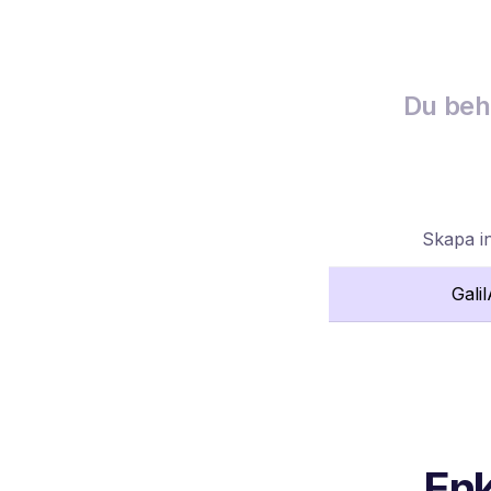
Du behö
Skapa i
Gali
Enk