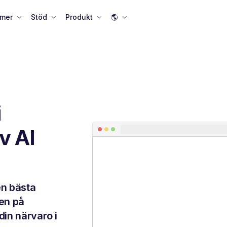
 mer
Stöd
Produkt
🌎
i
v AI
en bästa
sen på
din närvaro i