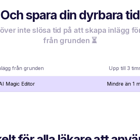
Och spara din dyrbara tid
ver inte slösa tid på att skapa inlägg fö
från grunden ⏳
nlägg från grunden
Upp till 3 ti
lAI Magic Editor
Mindre än 1 m
elt för alla läkare att anv