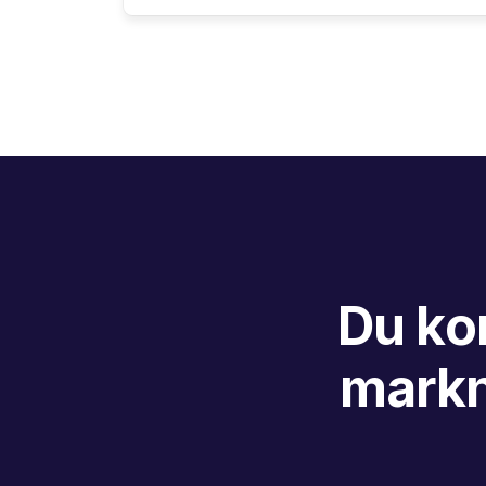
Du ko
markn