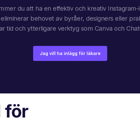
mer du att ha en effektiv och kreativ Instagram
 eliminerar behovet av byråer, designers eller prak
ar tid och ytterligare verktyg som Canva och Cha
Jag vill ha inlägg för läkare
 för