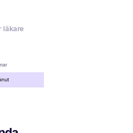
r läkare
mmar
inut
ända