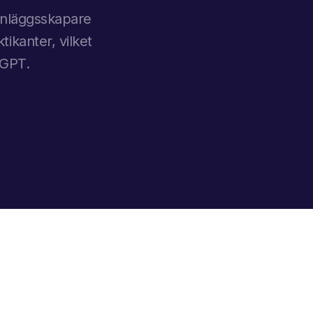
-inläggsskapare
tikanter, vilket
tGPT.