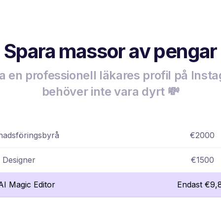
Spara massor av pengar
a en professionell läkares profil på Ins
behöver inte vara dyrt 💸
adsföringsbyrå
€2000
Designer
€1500
lAI Magic Editor
Endast €9,