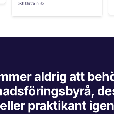
och klistra in ✍️
mmer aldrig att behö
adsföringsbyrå, de
eller praktikant ige