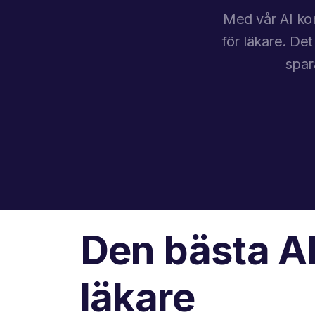
Med vår AI kom
för läkare. Det
spar
Den bästa AI
läkare