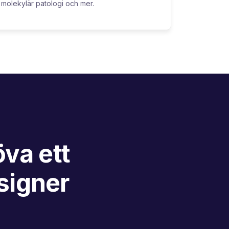
molekylär patologi och mer.
va ett
signer
n