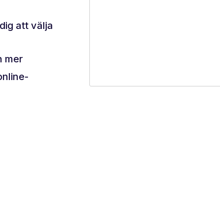
ig att välja
h mer
online-