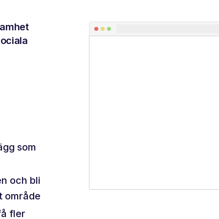
ksamhet
sociala
lägg som
n och bli
tt område
å fler