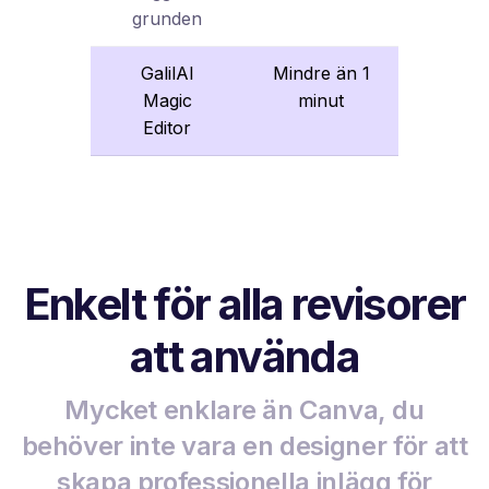
grunden
GalilAI
Mindre än 1
Magic
minut
Editor
Enkelt för alla revisorer
att använda
Mycket enklare än Canva, du
behöver inte vara en designer för att
skapa professionella inlägg för