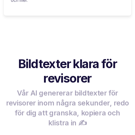
och mer.
Bildtexter klara för
revisorer
Vår AI genererar bildtexter för
revisorer inom några sekunder, redo
för dig att granska, kopiera och
klistra in ✍️