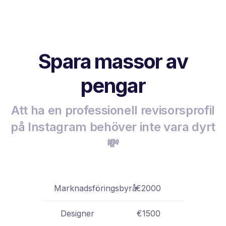
Spara massor av
pengar
Att ha en professionell revisorsprofil
på Instagram behöver inte vara dyrt
💸
Marknadsföringsbyrå
€2000
Designer
€1500