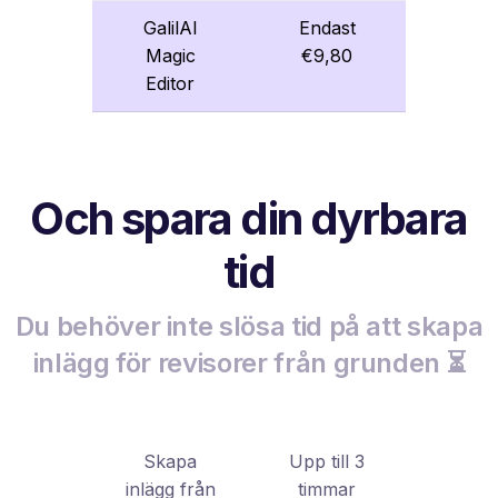
GalilAI
Endast
Magic
€9,80
Editor
Och spara din dyrbara
tid
Du behöver inte slösa tid på att skapa
inlägg för revisorer från grunden ⏳
Skapa
Upp till 3
inlägg från
timmar