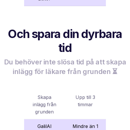
Och spara din dyrbara
tid
Du behöver inte slösa tid på att skapa
inlägg för läkare från grunden ⏳
Skapa
Upp till 3
inlägg från
timmar
grunden
GalilAI
Mindre än 1