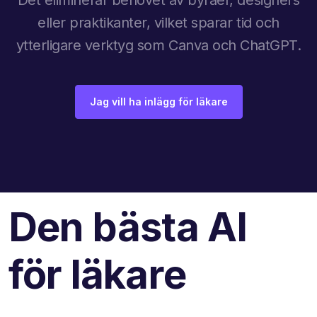
eller praktikanter, vilket sparar tid och
ytterligare verktyg som Canva och ChatGPT.
Jag vill ha inlägg för läkare
Den bästa AI
för läkare