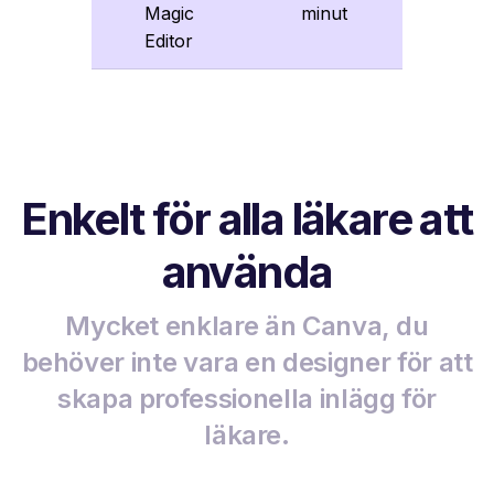
Magic
minut
Editor
Enkelt för alla läkare att
använda
Mycket enklare än Canva, du
behöver inte vara en designer för att
skapa professionella inlägg för
läkare.