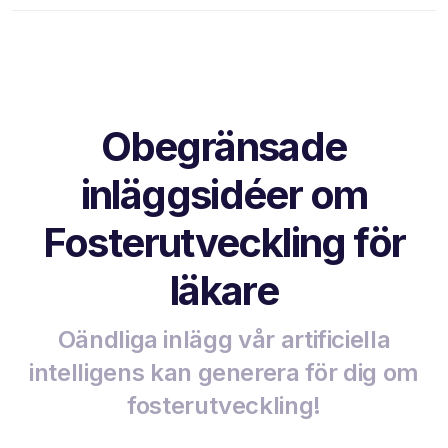
Obegränsade
inläggsidéer om
Fosterutveckling för
läkare
Oändliga inlägg vår artificiella
intelligens kan generera för dig om
fosterutveckling!