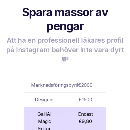
Spara massor av
pengar
Att ha en professionell läkares profil
på Instagram behöver inte vara dyrt
💸
Marknadsföringsbyrå
€2000
Designer
€1500
GalilAI
Endast
Magic
€9,80
Editor